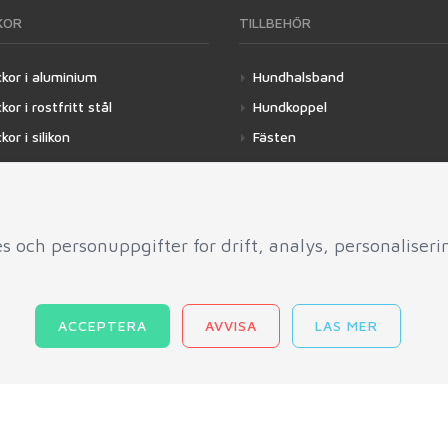
KOR
TILLBEHÖR
ckor i aluminium
Hundhalsband
kor i rostfritt stål
Hundkoppel
kor i silikon
Fästen
kor i trä
Skydd
 och personuppgifter for drift, analys, personaliser
ACCEPTERA
AVVISA
LAS MER