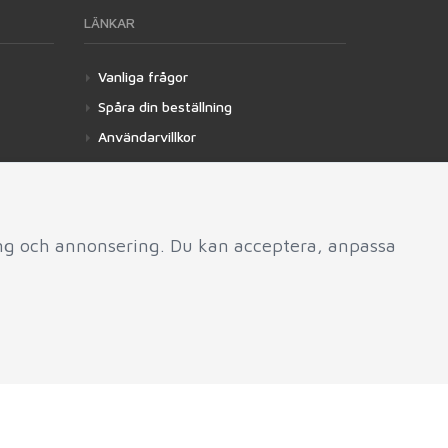
LÄNKAR
Vanliga frågor
Spåra din beställning
Användarvillkor
Integritetspolicy
Blogg
Verktyg
ing och annonsering. Du kan acceptera, anpassa
Hantera mina cookies