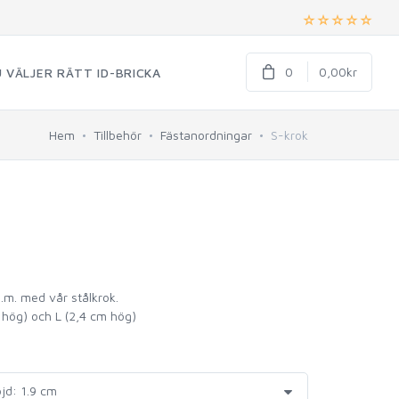
0
0,00kr
 VÄLJER RÄTT ID-BRICKA
Hem
Tillbehör
Fästanordningar
S-krok
m.m. med vår stålkrok.
m hög) och L (2,4 cm hög)