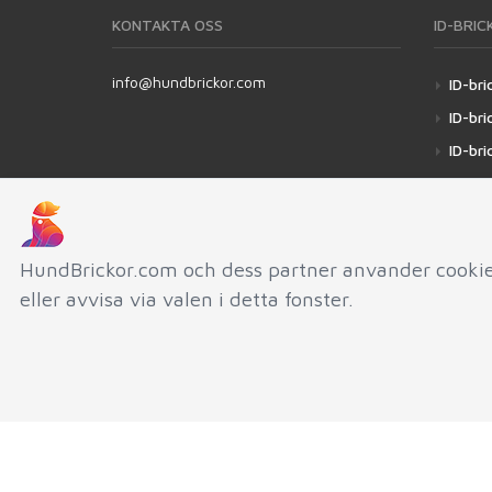
KONTAKTA OSS
ID-BRIC
info@hundbrickor.com
ID-bri
ID-bric
ID-bric
ID-bric
HundBrickor.com och dess partner anvander cookies
eller avvisa via valen i detta fonster.
INN-AND-CO SAS © 2004-2026.