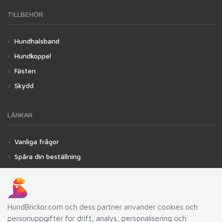
TILLBEHÖR
Hundhalsband
Hundkoppel
Fästen
Skydd
LÄNKAR
Vanliga frågor
Spåra din beställning
Användarvillkor
Integritetspolicy
Blogg
HundBrickor.com och dess partner anvander cookies och
Verktyg
personuppgifter for drift, analys, personalisering och